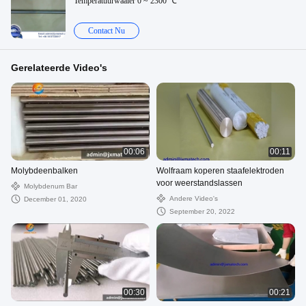
Temperatuurwaaier 0 ~ 2300 ℃
Contact Nu
Gerelateerde Video's
00:06
00:11
Molybdeenbalken
Wolfraam koperen staafelektroden
voor weerstandslassen
Molybdenum Bar
Andere Video's
December 01, 2020
September 20, 2022
00:30
00:21