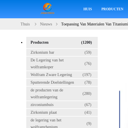
HUIS
PRODUCTEN
Thuis
Nieuws
Toepassing Van Materialen Van Titanium
Producten
(1200)
Zirkonium bar
(59)
De Legering van het
(76)
wolframkoper
Wolfram Zware Legering
(197)
Sputterende Doelstellingen
(78)
de producten van de
(280)
wolframlegering
zirconiumbuis
(67)
Zirkonium plaat
(41)
de legering van het
(9)
wolframrhenium