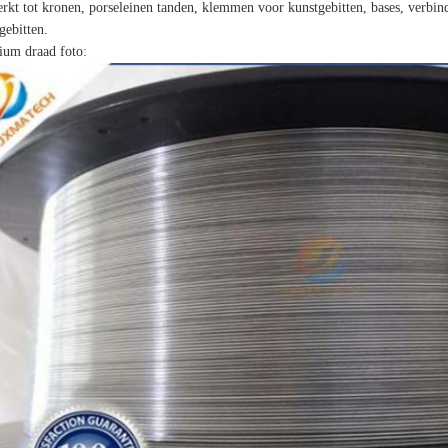
rkt tot kronen, porseleinen tanden, klemmen voor kunstgebitten, bases, verbind
gebitten.
ium draad foto: