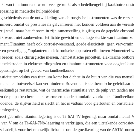
kt van titaniumdraad wordt veel gebruikt als schedelbeugel bij kaakbotreconstr
epassing in medische hulpmiddelen
 geschiedenis van de ontwikkeling van chirurgische instrumenten was de eerste
mineerd omdat de prestaties na galvaniseren niet konden voldoen aan de vereis
vrij staal, maar het chroom in zijn samenstelling is giftig en de gepelde chroom
ik wordt niet aanbevolen.Het lichte gewicht en de hoge sterkte van titanium zo
ument.Titanium heeft ook corrosieweerstand, goede elasticiteit, geen vervormi
e en gevoelige geïmplanteerde elektronische apparaten elimineren.Momenteel w
s breder, zoals chirurgische messen, hemostatische pincetten, elektrische botbor
iumelektroden in elektrocardiografen en titaniuminstrumenten voor oogheelkund
epassingen op het gebied van tandheelkunde
asticiteitsmodulus van titanium komt het dichtst in de buurt van die van mense
ntaten en botweefsel kan verminderen.Bovendien is de thermische geleidbaarhei
eelkundige restauratie, wat de thermische stimulatie van de pulp van tanden m
n de pulpa beschermen en warme en koude stimulatie voorkomen.Tandheelkundig
doende, de slijtvastheid is slecht en het is vatbaar voor gietfouten en onstabiel
iumlegering.
est gebruikte titaniumlegering is de Ti-6Al-4V-legering, maar omdat metaal V 
s van V om de Ti-6Al-7Nb-legering te verkrijgen, die een uitstekende corrosiewe
schadelijk voor het menselijk lichaam, om de goedkeuring van de ASTM-norm