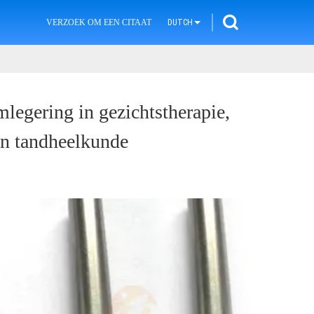
VERZOEK OM EEN CITAAT
DUTCH
legering in gezichtstherapie,
n tandheelkunde