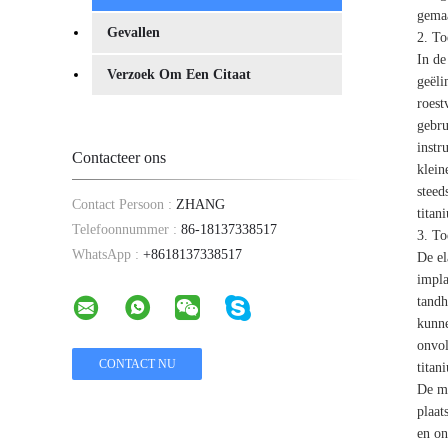
gemaa
Gevallen
2. To
In de
Verzoek Om Een Citaat
geëli
roest
gebru
instr
Contacteer ons
klein
steed
Contact Persoon :
ZHANG
titan
Telefoonnummer :
86-18137338517
3. To
WhatsApp :
+8618137338517
De el
impla
tandh
kunne
onvol
titan
De me
plaat
en on