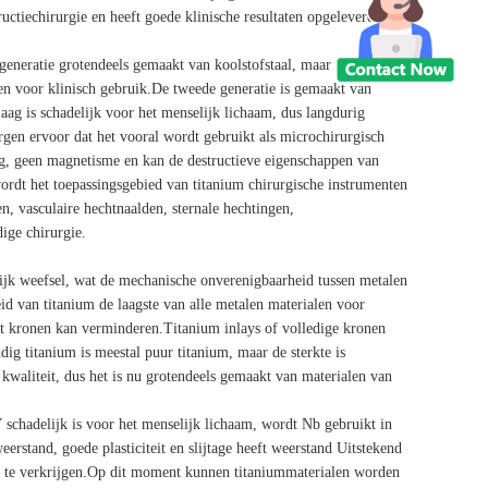
uctiechirurgie en heeft goede klinische resultaten opgeleverd.
 generatie grotendeels gemaakt van koolstofstaal, maar deze werd
ten voor klinisch gebruik.De tweede generatie is gemaakt van
laag is schadelijk voor het menselijk lichaam, dus langdurig
rgen ervoor dat het vooral wordt gebruikt als microchirurgisch
ng, geen magnetisme en kan de destructieve eigenschappen van
ordt het toepassingsgebied van titanium chirurgische instrumenten
en, vasculaire hechtnaalden, sternale hechtingen,
ige chirurgie.
lijk weefsel, wat de mechanische onverenigbaarheid tussen metalen
d van titanium de laagste van alle metalen materialen voor
et kronen kan verminderen.Titanium inlays of volledige kronen
 titanium is meestal puur titanium, maar de sterkte is
e kwaliteit, dus het is nu grotendeels gemaakt van materialen van
schadelijk is voor het menselijk lichaam, wordt Nb gebruikt in
erstand, goede plasticiteit en slijtage heeft weerstand Uitstekend
 te verkrijgen.Op dit moment kunnen titaniummaterialen worden