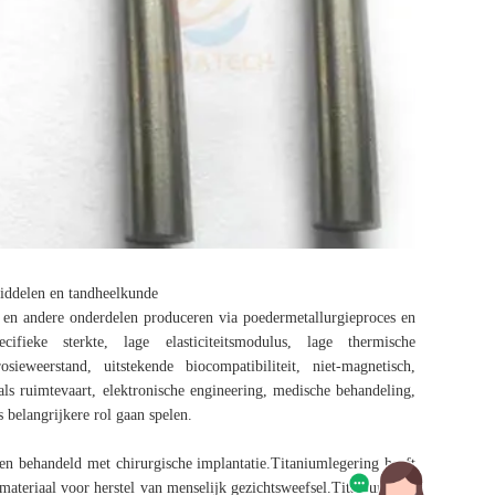
middelen en tandheelkunde
f en andere onderdelen produceren via poedermetallurgieproces en
ifieke sterkte, lage elasticiteitsmodulus, lage thermische
sieweerstand, uitstekende biocompatibiliteit, niet-magnetisch,
oals ruimtevaart, elektronische engineering, medische behandeling,
 belangrijkere rol gaan spelen.
den behandeld met chirurgische implantatie.Titaniumlegering heeft
l materiaal voor herstel van menselijk gezichtsweefsel.Titaniumgaas