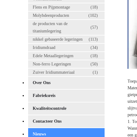
Flens en Pijpmontage
(18)
Molybdeenproducten
(102)
de producten van de
(57)
titaniumlegering
nikkel gebaseerde legeringen
(113)
Iridiumdraad
(34)
Edele Metaallegeringen
(18)
Non-ferro Legeringen
(50)
Zuiver Iridiummateriaal
(1)
Toepa
Over Ons
Mater
giet
Fabrieksreis
uitze
slijt
Kwaliteitscontrole
petro
Contacteer Ons
1. To
Wanne
Nieuws
een g