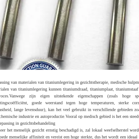
ssing van materialen van titaniumlegering in gezichtstherapie, medische hulp
ialen van titaniumlegering kunnen titaniumdraad, titaniumplaat, titaniumstaa
proces.Vanwege zijn eigen uitstekende eigenschappen (zoals hoge spec
ttingscoëfficiënt, goede weerstand tegen hoge temperaturen, sterke corro
vastheid, lange levensduur), kan het veel gebruikt in verschillende gebieden z
chemische industrie en autoproductie.Vooral op medisch gebied is het een steeds
epassing in gezichtsbehandeling
er het menselijk gezicht ernstig beschadigd is, zal lokaal weefselherstel wor
oede menselijke affiniteit en vereist een hoge sterkte, dus het wordt een ideaa