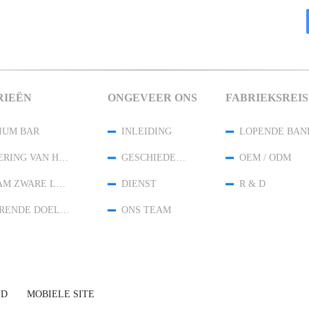
RIEËN
ONGEVEER ONS
FABRIEKSREIS
IUM BAR
INLEIDING
LOPENDE BAN
DE LEGERING VAN HET WOLFRAMKOPER
GESCHIEDENIS
OEM / ODM
WOLFRAM ZWARE LEGERING
DIENST
R & D
SPUTTERENDE DOELSTELLINGEN
ONS TEAM
ID
MOBIELE SITE