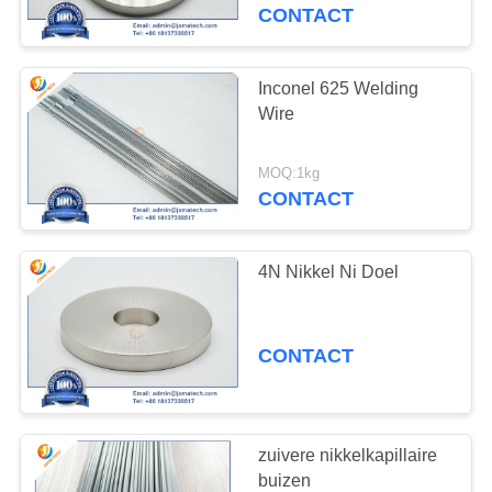
CONTACT
NIEUWS
Inconel 625 Welding
197
GEVALLEN
Wire​
Wolfram Zware
VERZOEK
Legering
MOQ:1kg
CONTACT
OM
EEN
4N Nikkel Ni Doel
CITAAT
78
SITEMAP
CONTACT
Sputterende
Doelstellingen
PRIVACY
POLICY
zuivere nikkelkapillaire
buizen