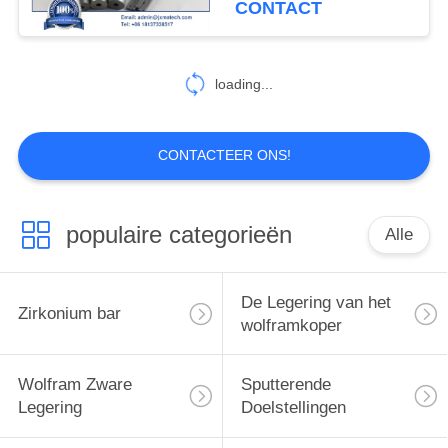
CONTACT
18
Flens en
loading...
Pijpmontage
CONTACTEER ONS!
populaire categorieën
Alle
103
Molybdeenproducten
De Legering van het
Zirkonium bar
wolframkoper
Wolfram Zware
Sputterende
Legering
Doelstellingen