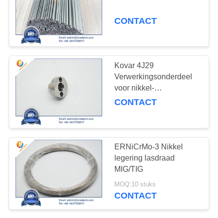
CONTACT
283
de producten van de
Kovar 4J29
wolframlegering
Verwerkingsonderdeel
voor nikkel-
ijzerlegeringen
CONTACT
67
ERNiCrMo-3 Nikkel
legering lasdraad
zirconiumbuis
MIG/TIG
MOQ:10 stuks
CONTACT