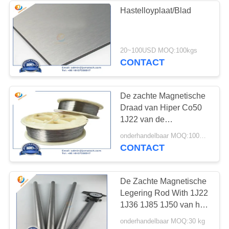
Hastelloyplaat/Blad
42
20~100USD MOQ:100kgs
Zirkonium plaat
CONTACT
De zachte Magnetische
Draad van Hiper Co50
1J22 van de
Precisielegering voor
9
onderhandelbaar MOQ:100KGS
Magnetische Leider
CONTACT
de legering van het
Core
wolframrhenium
De Zachte Magnetische
Legering Rod With 1J22
1J36 1J85 1J50 van het
ijzerkobalt
onderhandelbaar MOQ:30 kg