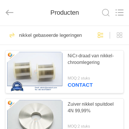
CO
LTD.
All
Rights
Producten
Reserved.
Developed
by
ECER
HUIS
60
nikkel gebaseerde legeringen
Zirkonium bar
PRODUCTEN
NiCr-draad van nikkel-
chroomlegering
ONGEVEER
ONS
MOQ:2 stuks
CONTACT
76
FABRIEKSREIS
De Legering van het
Zuiver nikkel spuitdoel
CONTACTEER
4N 99,99%
wolframkoper
ONS
MOQ:2 stuks