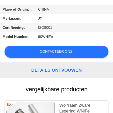
NIEUWS
Place of Origin:
CHINA
Merknaam:
JX
GEVALLEN
Certificering:
ISO9001
Model Number:
90WNiFe
VERZOEK
OM
CONTACTEER ONS!
EEN
CITAAT
DETAILS ONTVOUWEN
SITEMAP
vergelijkbare producten
PRIVACY
POLICY
Wolfraam Zware
Legering WNiFe