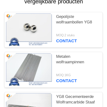
vergelijkbare producten
Gepolijste
wolfraambollen YG8
MOQ:2 stuks
CONTACT
Metalen
wolfraampinnen
MOQ:1KG
CONTACT
YG8 Gecementeerde
Wolframcarbide Staaf