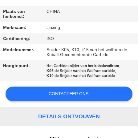
NIEUWS
Plaats van
CHINA
herkomst:
Merknaam:
Jinxing
GEVALLEN
Certificering:
ISO
VERZOEK
Modelnummer:
Snijder K05, K10, k15 van het wolfram de
Kobalt Gecementeerde Carbide
OM
Hoogtepunt:
,
Het Carbidesnijder van het kobaltwolfram
EEN
,
K05 de Snijder van het Wolframcarbide
K10 de Snijder van het Wolframcarbide
CITAAT
CONTACTEER ONS!
SITEMAP
DETAILS ONTVOUWEN
PRIVACY
POLICY