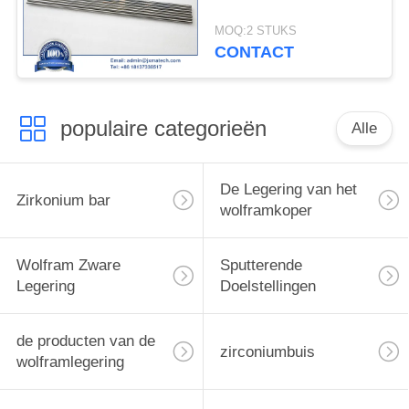
MOQ:2 STUKS
CONTACT
populaire categorieën
Alle
De Legering van het
Zirkonium bar
wolframkoper
Wolfram Zware
Sputterende
Legering
Doelstellingen
de producten van de
zirconiumbuis
wolframlegering