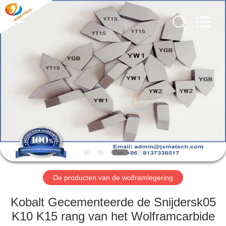
LTD.
All
Rights
Reserved.
Developed
by
ECER
HUIS
PRODUCTEN
ONGEVEER
ONS
FABRIEKSREIS
De producten van de wolframlegering
CONTACTEER
Kobalt Gecementeerde de Snijdersk05
ONS
K10 K15 rang van het Wolframcarbide