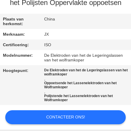
het Polijsten Oppervlakte oppoetsen
NIEUWS
Plaats van
China
herkomst:
GEVALLEN
Merknaam:
JX
Certificering:
ISO
VERZOEK
OM
Modelnummer:
De Elektroden van het de Legeringslassen
van het wolframkoper
EEN
Hoogtepunt:
De Elektroden van het de Legeringslassen van het
CITAAT
wolframkoper
,
Oppoetsende het Lassenelektroden van het
Wolframkoper
,
SITEMAP
Polijstende het Lassenelektroden van het
Wolframkoper
PRIVACY
CONTACTEER ONS!
POLICY