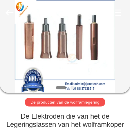
LTD.
All
Rights
Reserved.
Developed
by
ECER
HUIS
PRODUCTEN
ONGEVEER
ONS
FABRIEKSREIS
De producten van de wolframlegering
CONTACTEER
De Elektroden die van het de
ONS
Legeringslassen van het wolframkoper