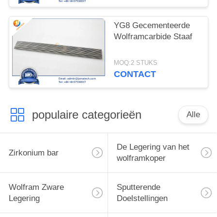
YG8 Gecementeerde
Wolframcarbide Staaf
MOQ:2 STUKS
CONTACT
populaire categorieën
Alle
De Legering van het
Zirkonium bar
wolframkoper
Wolfram Zware
Sputterende
Legering
Doelstellingen