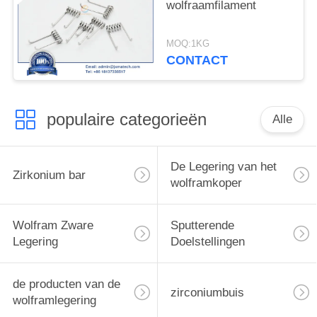
wolfraamfilament
MOQ:1KG
CONTACT
populaire categorieën
Alle
De Legering van het
Zirkonium bar
wolframkoper
Wolfram Zware
Sputterende
Legering
Doelstellingen
de producten van de
zirconiumbuis
wolframlegering