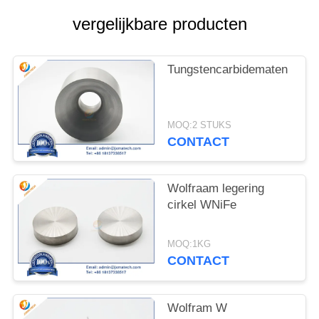
vergelijkbare producten
Tungstencarbidematen
MOQ:2 STUKS
CONTACT
Wolfraam legering
cirkel WNiFe
MOQ:1KG
CONTACT
Wolfram W