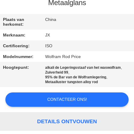
Metaalglans
NIEUWS
Plaats van
China
herkomst:
GEVALLEN
Merknaam:
JX
Certificering:
ISO
VERZOEK
OM
Modelnummer:
Wolfram Rod Price
EEN
Hoogtepunt:
,
alkali de Legeringsstaaf van het waswolfram
,
Zuiverheid 99
CITAAT
,
95% de Bar van de Wolframlegering
Metaalluster tungsten alloy rod
SITEMAP
CONTACTEER ONS!
PRIVACY
DETAILS ONTVOUWEN
POLICY