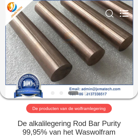
LTD.
All
Rights
Reserved.
Developed
by
ECER
HUIS
PRODUCTEN
ONGEVEER
ONS
FABRIEKSREIS
De producten van de wolframlegering
CONTACTEER
De alkalilegering Rod Bar Purity
ONS
99,95% van het Waswolfram